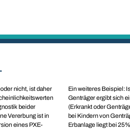
T
oder nicht, ist daher
Ein weiteres Beispiel: I
cheinlichkeitswerten
Genträger ergibt sich e
nostik beider
(Erkrankt oder Genträger
ine Vererbung ist in
bei Kindern von Gentr
rsion eines PXE-
Erbanlage liegt bei 25%