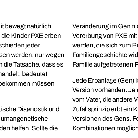
it bewegt natürlich
Veränderung im Gen nic
 die Kinder PXE erben
Vererbung von PXE mit
tschieden jeder
werden, die sich zum Be
sen werden, nur wegen
Familiengeschichte wide
n die Tatsache, dass es
Familie aufgetretenen P
handelt, bedeutet
Jede Erbanlage (Gen) i
E bekommen müssen
Version vorhanden. Je 
vom Vater, die andere 
tische Diagnostik und
Zufallsprinzip erbt ein 
humangenetische
Versionen des Gens. Fo
n helfen. Sollte die
Kombinationen möglich