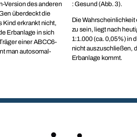
en-Version des anderen
: Gesund (Abb. 3).
Gen überdeckt die
Die Wahrscheinlichkeit
Kind erkrankt nicht,
zu sein, liegt nach heu
de Erbanlage in sich
1:1.000 (ca. 0,05%) in 
 Träger einer ABCC6-
nicht auszuschließen, 
nt man autosomal-
Erbanlage kommt.