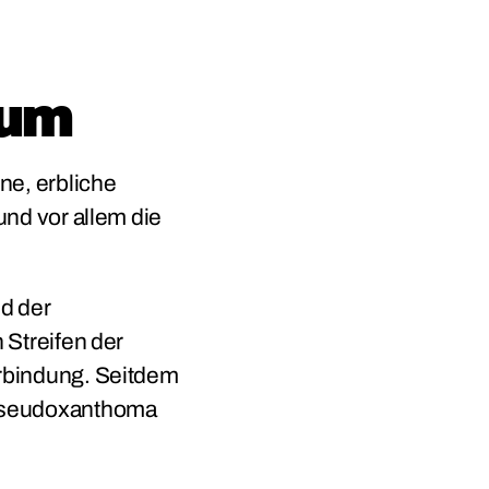
cum
ne, erbliche
nd vor allem die
d der
 Streifen der
rbindung. Seitdem
 Pseudoxanthoma