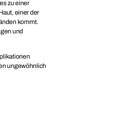
es zu einer
Haut, einer der
wänden kommt.
ungen und
plikationen
nten ungewöhnlich