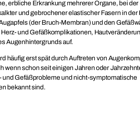
ne, erbliche Erkrankung mehrerer Organe, bei der 
alkter und gebrochener elastischer Fasern in der 
s Augapfels (der Bruch-Membran) und den Gefäß
. a. Herz- und Gefäßkomplikationen, Hautveränder
s Augenhintergrunds auf.
rd häufig erst spät durch Auftreten von Augenkom
uch wenn schon seit einigen Jahren oder Jahrzeh
- und Gefäßprobleme und nicht-symptomatische
n bekannt sind.