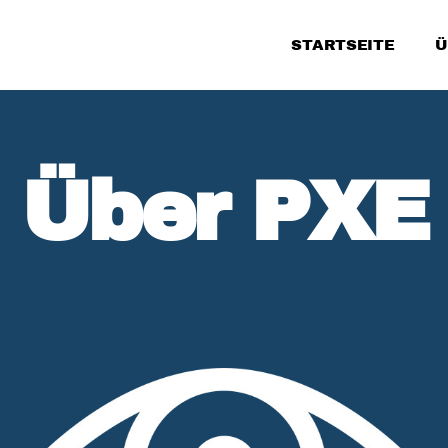
STARTSEITE
Ü
Über PXE