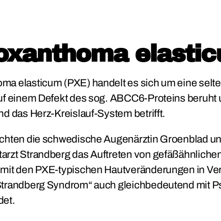
oxanthoma elasti
a elasticum (PXE) handelt es sich um eine selte
uf einem Defekt des sog. ABCC6-Proteins beruht u
d das Herz-Kreislauf-System betrifft.
achten die schwedische Augenärztin Groenblad un
rzt Strandberg das Auftreten von gefäßähnlichen
 mit den PXE-typischen Hautveränderungen in Ve
Strandberg Syndrom“ auch gleichbedeutend mit
det.